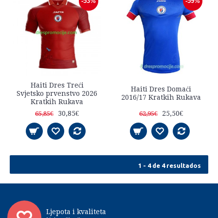
-53%
-59%
Haiti Dres Treći
Haiti Dres Domaći
Svjetsko prvenstvo 2026
2016/17 Kratkih Rukava
Kratkih Rukava
30,85€
25,50€
65,85€
62,95€
1 - 4 de 4 resultados
Ljepota i kvaliteta