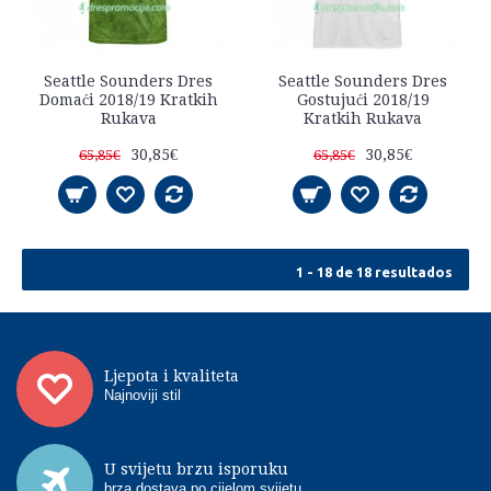
Seattle Sounders Dres
Seattle Sounders Dres
Domaći 2018/19 Kratkih
Gostujući 2018/19
Rukava
Kratkih Rukava
30,85€
30,85€
65,85€
65,85€
1 - 18 de 18 resultados
Ljepota i kvaliteta
Najnoviji stil
U svijetu brzu isporuku
brza dostava po cijelom svijetu