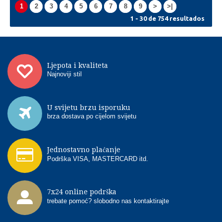
1
2
3
4
5
6
7
8
9
>
>|
1 - 30 de 754 resultados
Ljepota i kvaliteta
Najnoviji stil
U svijetu brzu isporuku
brza dostava po cijelom svijetu
Jednostavno plaćanje
Podrška VISA, MASTERCARD itd.
7x24 online podrška
trebate pomoć? slobodno nas kontaktirajte