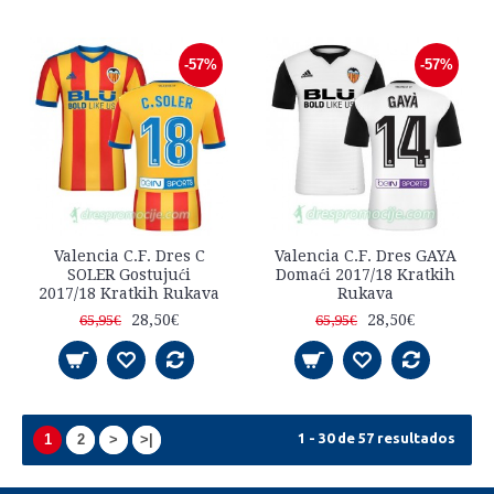
-57%
-57%
Valencia C.F. Dres C
Valencia C.F. Dres GAYA
SOLER Gostujući
Domaći 2017/18 Kratkih
2017/18 Kratkih Rukava
Rukava
28,50€
28,50€
65,95€
65,95€
1 - 30 de 57 resultados
1
2
>
>|